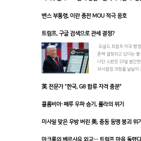
밴스 부통령, 이란 종전 MOU 적극 옹호
트럼프, 구글 검색으로 관세 결정?
도널드 트럼프 미국 행정
존해 결정되고 있다는 충
나단 스완은 23일 발간
의사결정 과정을 낱낱이 
서를 불신하며 보좌관에게
英 전문가 "한국, G8 합류 자격 충분"
콜롬비아·페루 우파 승기, 룰라의 위기
미사일 맞은 우방 버린 美, 중동 동맹 붕괴 위
마크롱의 베르사유 외교… 트럼프 마음 돌렸