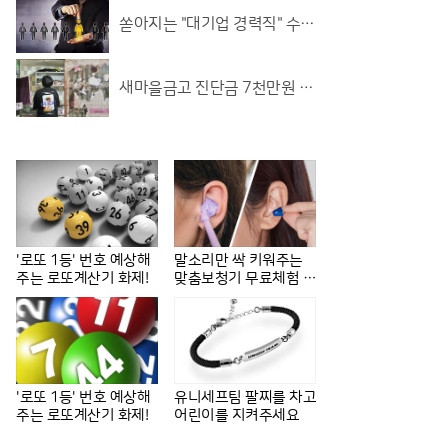
쏟아지는 "대기업 경력직" 수천
명... 중소기업은 이들 중 고르
면 돼
새마을금고 진단금 7천만원 비
갱신 암보험 출시
'로또 1등' 번호 예상해
말소리만 싹 키워주는
주는 로또계산기 화제!
맞춤보청기 무료체험 지
원자모집
'로또 1등' 번호 예상해
유니세프팀 팔찌를 차고
주는 로또계산기 화제!
어린이를 지켜주세요