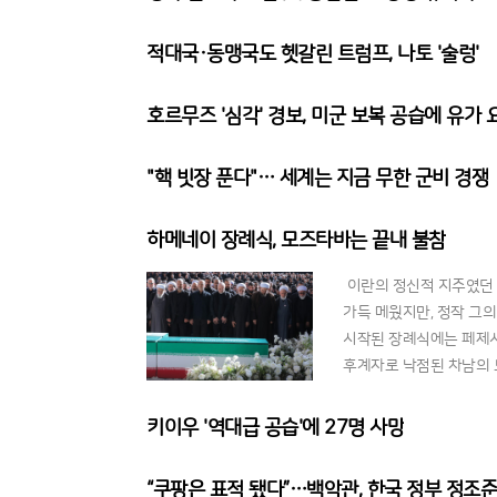
적대국·동맹국도 헷갈린 트럼프, 나토 '술렁'
호르무즈 '심각' 경보, 미군 보복 공습에 유가 
"핵 빗장 푼다"… 세계는 지금 무한 군비 경쟁
하메네이 장례식, 모즈타바는 끝내 불참
이란의 정신적 지주였던 
가득 메웠지만, 정작 그
시작된 장례식에는 페제시
후계자로 낙점된 차남의 
고인의 다른 아들들만이 
키이우 '역대급 공습'에 27명 사망
“쿠팡은 표적 됐다”…백악관, 한국 정부 정조준