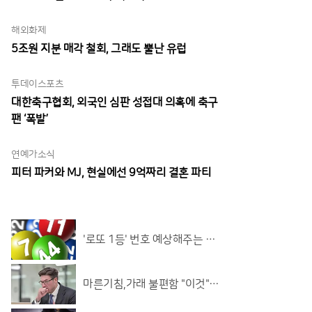
해외화제
5조원 지분 매각 철회, 그래도 뿔난 유럽
투데이스포츠
대한축구협회, 외국인 심판 성접대 의혹에 축구
팬 ‘폭발’
연예가소식
피터 파커와 MJ, 현실에선 9억짜리 결혼 파티
'로또 1등' 번호 예상해주는 로
또계산기 화제!
마른기침,가래 불편함 "이것"으
로 상쾌해져!