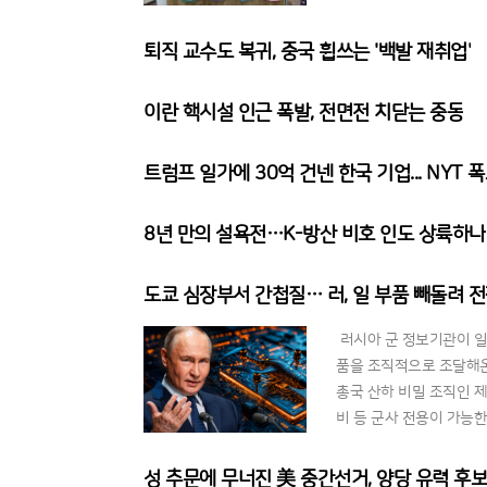
뉴저지주의 한 매장에서는 
퇴직 교수도 복귀, 중국 휩쓰는 '백발 재취업'
이란 핵시설 인근 폭발, 전면전 치닫는 중동
트럼프 일가에 30억 건넨 한국 기업... NYT 
8년 만의 설욕전…K-방산 비호 인도 상륙하나
도쿄 심장부서 간첩질… 러, 일 부품 빼돌려 
러시아 군 정보기관이 일
품을 조직적으로 조달해온
총국 산하 비밀 조직인 
비 등 군사 전용이 가능
구멍이 뚫렸음을 의미하며
성 추문에 무너진 美 중간선거, 양당 유력 후