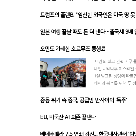
트럼프의 플랜B, "임신한 외국인은 미국 땅 못
일본 여행 끝날 때도 돈 더 낸다…출국세 3배
오만도 가세한 호르무즈 통행료
이란의 최고 권력 기구 
냐민 네타냐후 이스라엘 
1일 발표된 성명에 따르
네이의 복수를 위해 두 
사형에 처해도 무방한 상
중동 위기 속 중국, 공급망 반사이익 '독주'
EU, 미국산 AI 의존 끝낸다
베네수엘라 7.5 연쇄 강진... 한국대사관저 '엉