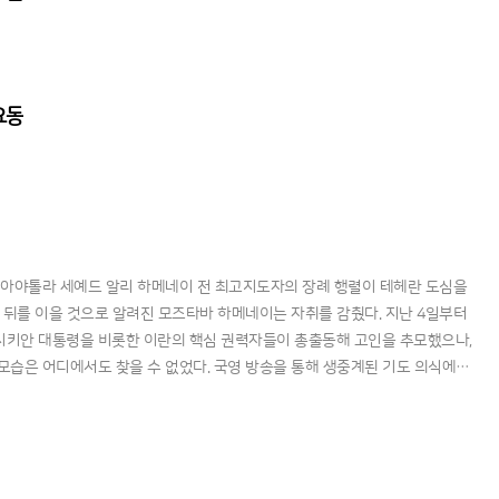
요동
아야톨라 세예드 알리 하메네이 전 최고지도자의 장례 행렬이 테헤란 도심을
의 뒤를 이을 것으로 알려진 모즈타바 하메네이는 자취를 감췄다. 지난 4일부터
키안 대통령을 비롯한 이란의 핵심 권력자들이 총출동해 고인을 추모했으나,
모습은 어디에서도 찾을 수 없었다. 국영 방송을 통해 생중계된 기도 의식에는
참석해 오열하는 장면이 포착되었을 뿐이다. 부친의 뒤를 이어 국가를 이끌