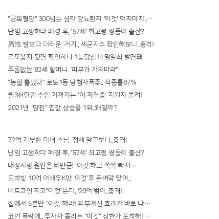
"공복혈당" 300넘는 심각 당뇨환자 '이것' 먹자마자..바로
난임 고생하다 폐경 후, '57세' 최고령 쌍둥이 출산?
男性 발보다 더러운 '거기', 세균지수 확인해보니..충격!
로또용지 뒷면 확인하니 1등당첨 비밀열쇠 발견돼
주름없는 83세 할머니 "피부과 가지마라"
"농협 뿔났다" 로또1등 당첨자폭주.. 적중률87%
월3천만원 수입 가져가는 '이 자격증' 지원자 몰려!
2021년 "당진" 집값 상승률 1위..왜일까?
72억 기부한 미녀 스님, 정체 알고보니..충격!
난임 고생하다 폐경 후, '57세' 최고령 쌍둥이 출산?
내장지방,원인은 비만균! '이것'하고 쏙쏙 빠져…
도박빚 10억 여배우K양 '이것'후 돈벼락 맞아..
비트코인'지고"이것"뜬다, '29억'벌어..충격!
집에서 5분만 "이것"해라! 피부개선 효과가 바로 나타난다!!
코인 폭락에.. 투자자 몰리는 "이것" 상한가 포착해! 미리 투자..