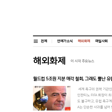
전체
연예가소식
해외화제
매일사회
해외화제
이 시각 주요뉴스
월드컵 5조원 지분 매각 철회, 그래도 뿔난 유
세계 축구의 권력 기관인
인판티노 FIFA 회장이
도 불구하고, 유럽 축구
A는 단순한 사과를 넘어