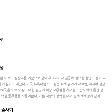
오전 9시 개점을 앞두고 오전 7시 30분부터 고객들이 줄을 서기 시작했다.
폭로
전쟁
본 도쿄의 심장부를 거점으로 삼아 우크라이나 침공에 필요한 첨단 기술과 부
 사실이 드러났다. 미국 뉴욕타임스의 심층 취재 결과에 따르면, 러시아 정찰
제20국은 도쿄 도심의 대형 빌딩에 위장 사무실을 차려놓고 반도체와 통신 장
한 핵심 품목들을 사들여왔다. 이는 서방의 강력한 대러 경제 제재망에 심각한
, 일본의 첨단 산업이 의도치 않게 러시아의 전쟁 수행을 돕는 뒷문 역할을
보 줄사퇴