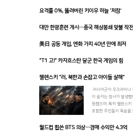
하다며 인판티노 회장의 
요격률 0%, 뚫려버린 키이우 하늘 '처참'
대만 한광훈련 개시…중국 해상봉쇄 맞불 작
美日 공동 개입, 엔화 가치 40년 만에 최저
"T1 고!" 카자흐스탄 달군 한국 게임의 힘
젤렌스키 "러, 북한과 손잡고 아이들 살해"
러시아군이 우크라이나 전
이 숨지는 참사가 발생했다
원했으며, 특히 젤렌스키
포함한 주민들이 목숨을 
보복 성격이 강하다고 분
월드컵 휩쓴 BTS 의상…경매 수익만 4.3억