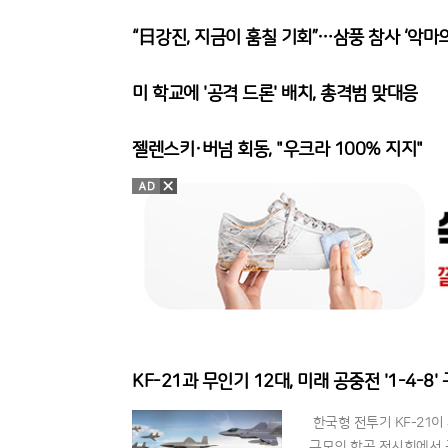
“日강진, 지금이 훔칠 기회”…삼풍 참사 ‘악마의
미 학교에 '공격 드론' 배치, 총격범 맞대응
젤렌스키·버넘 회동, "우크라 100% 지지"
KF-21과 무인기 12대, 미래 공중전 '1-4-8'
한국형 전투기 KF-21
규모의 항공 전시회에서 