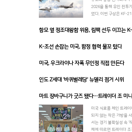
2026을 통해 유인 전투
였다. 이번 구상은 KF-
는 이른바 '1-4-8' 구
항모 옆 정조대왕함 위용, 림팩 선두 이끄는 K
K-조선 손잡는 미국, 함정 협력 물꼬 텄다
미국, 우크라이나 자폭 무인정 직접 만든다
인도 Z세대 '바퀴벌레당' 뉴델리 점거 시위
마트 장바구니가 굿즈 됐다…트레이더 조 미니
미국 식료품 체인 트레이
되지 않는 작은 가방을 
서는 경기 불확실성 속 ‘
체에 따르면 트레이더 조