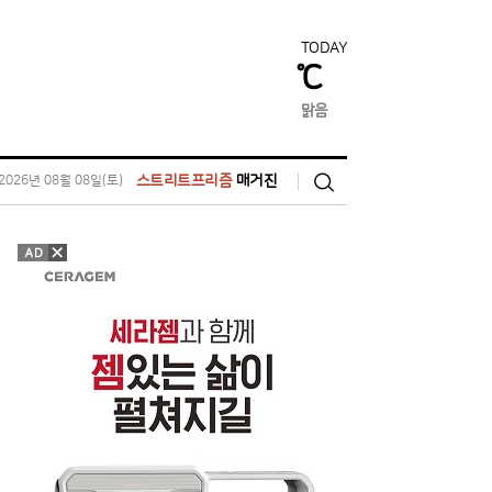
TODAY
℃
맑음
스트리트프리즘
매거진
2026년 08월 08일(토)
검
색