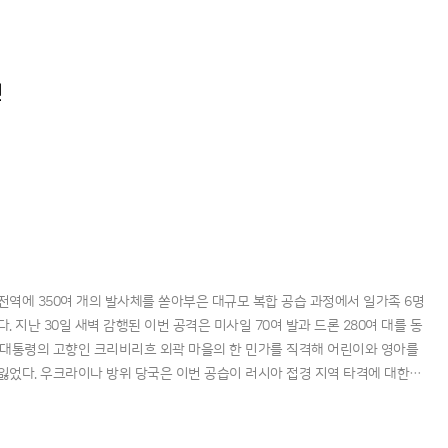
리더십에 대한 신뢰가 완전히 파괴되었음을 선언했다.이번 충돌의 도화선은
전
역에 350여 개의 발사체를 쏟아부은 대규모 복합 공습 과정에서 일가족 6명
. 지난 30일 새벽 감행된 이번 공격은 미사일 70여 발과 드론 280여 대를 동
 대통령의 고향인 크리비리흐 외곽 마을의 한 민가를 직격해 어린이와 영아를
잃었다. 우크라이나 방위 당국은 이번 공습이 러시아 접경 지역 타격에 대한
석하며, 파괴된 주택 잔해 속에서 추가 희생자를 찾기 위한 수색