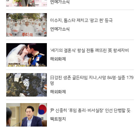
연예가소식
이수지, 톱스타 제치고 '광고 퀸' 등극
연예가소식
'세기의 결혼식' 왕실 전통 깨뜨린 英 왕세자비
해외화제
日강진 생존 골든타임 지나..사망 84명·실종 179
명
해외화제
尹 신중히 '후임 총리·비서실장' 인선 단행할 듯
팩트정치