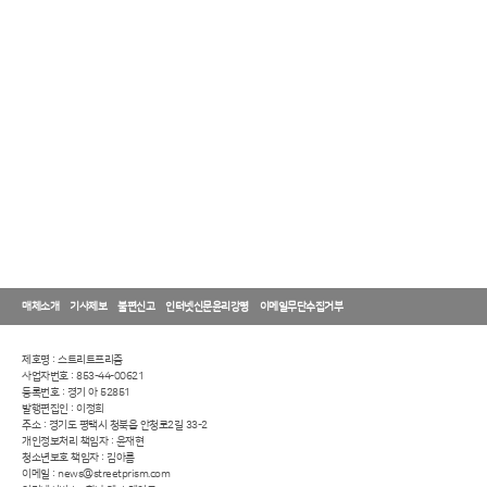
매체소개
기사제보
불편신고
인터넷신문윤리강령
이메일무단수집거부
제호명 : 스트리트프리즘
사업자번호 : 853-44-00621
등록번호 : 경기 아 52851
발행편집인 : 이정희
주소 : 경기도 평택시 청북읍 안청로2길 33-2
개인정보처리 책임자 : 윤재현
청소년보호 책임자 : 김아름
이메일 : news@streetprism.com