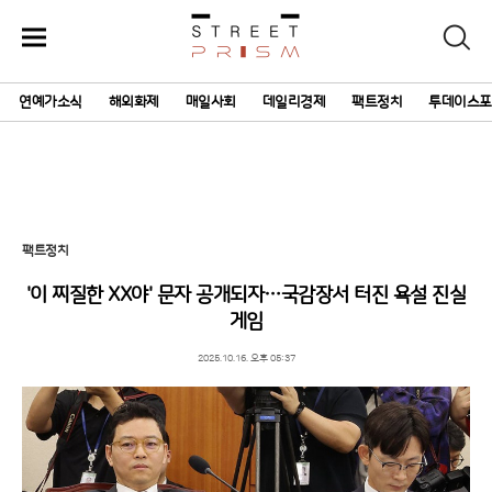
주
검
요
색
서
연예가소식
해외화제
매일사회
데일리경제
팩트정치
투데이스포
비
스
메
뉴
펼
치
기
팩트정치
'이 찌질한 XX야' 문자 공개되자…국감장서 터진 욕설 진실
게임
2025.10.16. 오후 05:37