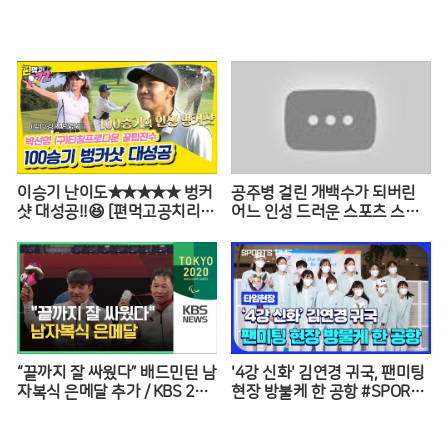
리니
주의보 EP.01 ※꿀잼 보장※
이승기 난이도★★★★★ 벙커
공주병 걸린 개백수가 되버린
샷 대성공!!😆 [편먹고공치리|2
어느 인성 드러운 스포츠 스타
10828 SBS방송]
의 최후 [꼭봐야할 희귀인생영
화]
“끝까지 잘 싸웠다” 배드민턴 남
'4강 신화' 김연경 귀국, 팬미팅
자복식 은메달 추가 / KBS 202
현장 방불케 한 공항 #SPORTS
0 도쿄패럴림픽
TIME