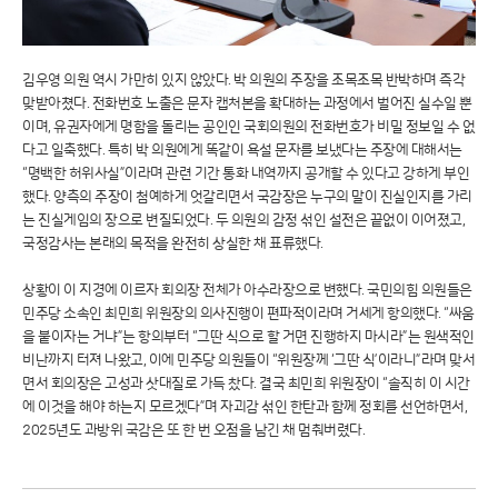
김우영 의원 역시 가만히 있지 않았다. 박 의원의 주장을 조목조목 반박하며 즉각
맞받아쳤다. 전화번호 노출은 문자 캡처본을 확대하는 과정에서 벌어진 실수일 뿐
이며, 유권자에게 명함을 돌리는 공인인 국회의원의 전화번호가 비밀 정보일 수 없
다고 일축했다. 특히 박 의원에게 똑같이 욕설 문자를 보냈다는 주장에 대해서는
“명백한 허위사실”이라며 관련 기간 통화 내역까지 공개할 수 있다고 강하게 부인
했다. 양측의 주장이 첨예하게 엇갈리면서 국감장은 누구의 말이 진실인지를 가리
는 진실게임의 장으로 변질되었다. 두 의원의 감정 섞인 설전은 끝없이 이어졌고,
국정감사는 본래의 목적을 완전히 상실한 채 표류했다.
상황이 이 지경에 이르자 회의장 전체가 아수라장으로 변했다. 국민의힘 의원들은
민주당 소속인 최민희 위원장의 의사진행이 편파적이라며 거세게 항의했다. “싸움
을 붙이자는 거냐”는 항의부터 “그딴 식으로 할 거면 진행하지 마시라”는 원색적인
비난까지 터져 나왔고, 이에 민주당 의원들이 “위원장께 ‘그딴 식’이라니”라며 맞서
면서 회의장은 고성과 삿대질로 가득 찼다. 결국 최민희 위원장이 “솔직히 이 시간
에 이것을 해야 하는지 모르겠다”며 자괴감 섞인 한탄과 함께 정회를 선언하면서,
2025년도 과방위 국감은 또 한 번 오점을 남긴 채 멈춰버렸다.