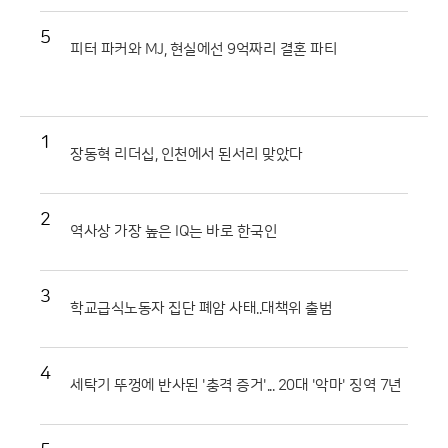
5
피터 파커와 MJ, 현실에선 9억짜리 결혼 파티
1
장동혁 리더십, 인천에서 된서리 맞았다
2
역사상 가장 높은 IQ는 바로 한국인
3
학교급식노동자 집단 폐암 사태..대책위 출범
4
세탁기 뚜껑에 반사된 '충격 증거'... 20대 '악마' 징역 7년