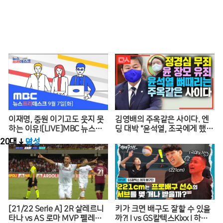
이재명, 중원 이기고도 웃지 못
김영배의 주옥같은 사이다. 엔
하는 이유![LIVE]MBC 뉴스프
딩 대박 "윤석열, 조국에게 했던
리데스크 2021년 9월 7일
말 그대로 돌려주마"
20대 ↓
20대 ↓
여성
남성
[21/22 Serie A] 2R 살레르니
키가 크면 배구도 잘할 수 있을
타나 vs AS 로마 MVP 펠레그
까?! l vs GS칼텍스Kixx l 하태