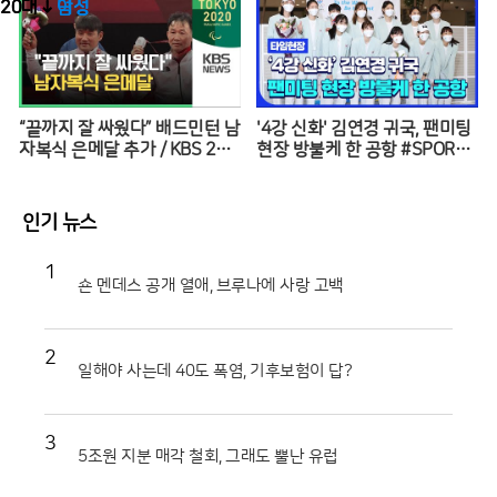
20대 ↓
20대 ↓
여성
남성
“끝까지 잘 싸웠다” 배드민턴 남
'4강 신화' 김연경 귀국, 팬미팅
자복식 은메달 추가 / KBS 202
현장 방불케 한 공항 #SPORTS
0 도쿄패럴림픽
TIME
인기 뉴스
1
숀 멘데스 공개 열애, 브루나에 사랑 고백
2
일해야 사는데 40도 폭염, 기후보험이 답?
3
5조원 지분 매각 철회, 그래도 뿔난 유럽