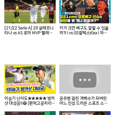
[21/22 Serie A] 2R 살레르니
키가 크면 배구도 잘할 수 있을
타나 vs AS 로마 MVP 펠레그
까?! l vs GS칼텍스Kixx l 하태
리니
주의보 EP.01 ※꿀잼 보장※
이승기 난이도★★★★★ 벙커
공주병 걸린 개백수가 되버린
샷 대성공!!😆 [편먹고공치리|2
어느 인성 드러운 스포츠 스타
10828 SBS방송]
의 최후 [꼭봐야할 희귀인생영
화]