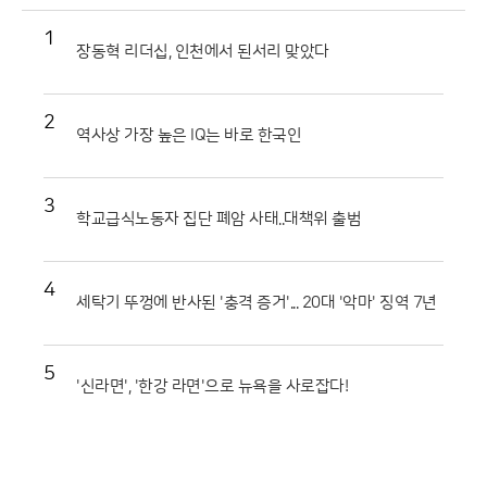
1
장동혁 리더십, 인천에서 된서리 맞았다
2
역사상 가장 높은 IQ는 바로 한국인
3
학교급식노동자 집단 폐암 사태..대책위 출범
4
세탁기 뚜껑에 반사된 '충격 증거'... 20대 '악마' 징역 7년
5
'신라면', '한강 라면'으로 뉴욕을 사로잡다!