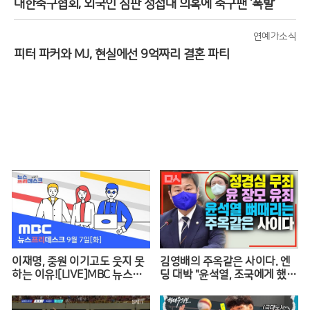
대한축구협회, 외국인 심판 성접대 의혹에 축구팬 ‘폭발’
연예가소식
피터 파커와 MJ, 현실에선 9억짜리 결혼 파티
이재명, 중원 이기고도 웃지 못
김영배의 주옥같은 사이다. 엔
하는 이유![LIVE]MBC 뉴스프
딩 대박 "윤석열, 조국에게 했던
리데스크 2021년 9월 7일
말 그대로 돌려주마"