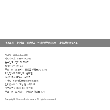
매체소개
기사제보
불편신고
인터넷신문윤리강령
이메일무단수집거부
제호명 : 스트리트프리즘
사업자번호 : 853-44-00621
등록번호 : 경기 아 52851
발행편집인 : 이정희
주소 : 경기도 평택시 청북읍 안청로2길 33-2
개인정보처리 책임자 : 윤재현
청소년보호 책임자 : 김아름
이메일 : news@streetprism.com
인터넷서비스 : 하남 웹 스테이트
사업자번호 : 392-05-02260
주소 : 경기도 하남시 미사강변 중앙로 174
Copyright © streetprism.com. All rights reserved.