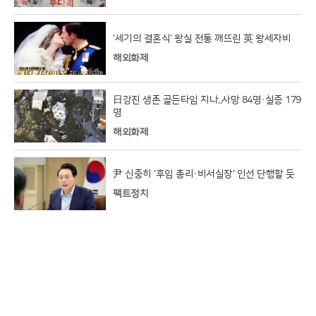
'세기의 결혼식' 왕실 전통 깨뜨린 英 왕세자비
해외화제
日강진 생존 골든타임 지나..사망 84명·실종 179
명
해외화제
尹 신중히 '후임 총리·비서실장' 인선 단행할 듯
팩트정치