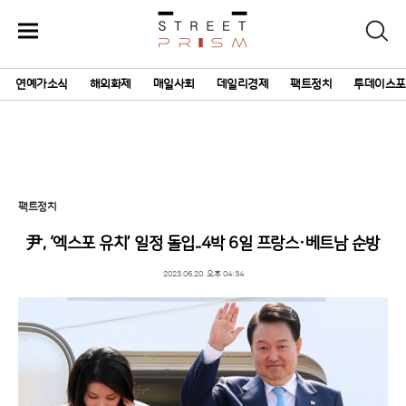
주
검
요
색
서
연예가소식
해외화제
매일사회
데일리경제
팩트정치
투데이스포
비
스
메
뉴
펼
치
기
팩트정치
尹, ‘엑스포 유치’ 일정 돌입..4박 6일 프랑스·베트남 순방
2023.06.20. 오후 04:34