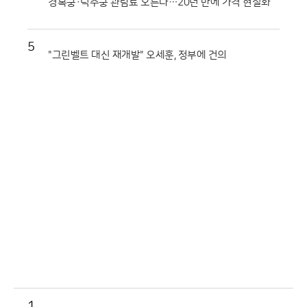
경복궁·덕수궁 관람료 오른다…20년 만에 가격 현실화
5
"그린벨트 대신 재개발" 오세훈, 정부에 건의
1