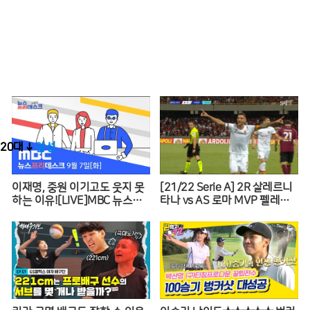
20대 ↓
20대 ↓
여성
남성
이재명, 중원 이기고도 웃지 못
[21/22 Serie A] 2R 살레르니
하는 이유![LIVE]MBC 뉴스프
타나 vs AS 로마 MVP 펠레그
리데스크 2021년 9월 7일
리니