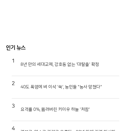
인기 뉴스
1
8년 만의 세대교체, 강호동 없는 '대탈출' 확정
2
40도 폭염에 벼 이삭 '쑥', 농민들 "농사 망쳤다"
3
요격률 0%, 뚫려버린 키이우 하늘 '처참'
4