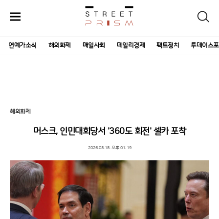
주
검
요
색
서
연예가소식
해외화제
매일사회
데일리경제
팩트정치
투데이스포
비
스
메
뉴
펼
치
기
해외화제
머스크, 인민대회당서 '360도 회전' 셀카 포착
2026.05.15. 오후 01:19