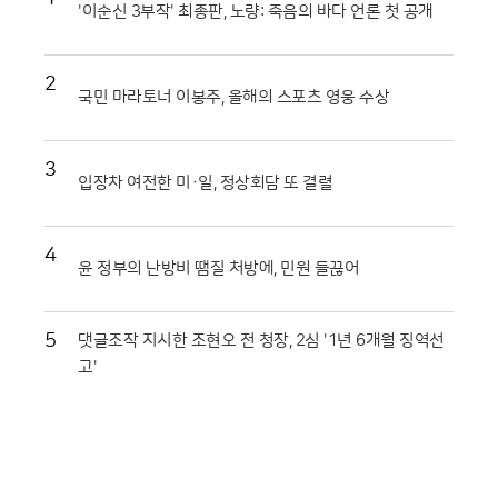
'이순신 3부작' 최종판, 노량: 죽음의 바다 언론 첫 공개
2
국민 마라토너 이봉주, 올해의 스포츠 영웅 수상
3
입장차 여전한 미·일, 정상회담 또 결렬
4
윤 정부의 난방비 땜질 처방에, 민원 들끊어
5
댓글조작 지시한 조현오 전 청장, 2심 '1년 6개월 징역선
고'