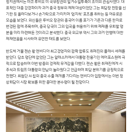
정치권에서는 마코 루비오 미 국무장관의 일거수일투족이 초미의 관심사였다. 대
표적인 대중 강경파이자 과거 중국 정부의 제재 대상이었던 그는 회담장 천장을 신
기한 듯 올려다보거나 손가락으로 가리키며 '엄지척' 포즈를 취하는 등 여유로운
모습을 보였다. 외신들은 루비오 장관의 중국어 이름 표기가 기존과 다른 한자로
변경된 점에 주목하며, 중국 당국이 그의 입국을 허용하기 위해 제재를 우회할 명
분을 미리 마련해둔 것이라고 분석했다. 중국 외교부 역시 그의 과거 언행에 대한
제재였음을 시사하며 유연한 태도를 보였다.
반도체 거물 젠슨 황 엔비디아 최고경영자의 깜짝 합류도 취재진의 플래시 세례를
받았다. 당초 명단에 없었던 그는 알래스카에서 대통령 전용기인 에어포스원에 극
적으로 탑승하며 이번 방중의 경제적 무게감을 더했다. 젠슨 황은 취재진에게 시
주석과 트럼프 대통령의 만남이 놀라웠다고 언급하며 회담 분위기를 긍정적으로
전했다. 최첨단 AI 칩의 중국 수출 재개를 기다리는 엔비디아 입장에서는 이번 정
상회담이 시장 확보를 위한 중대한 분수령이 될 전망이다.