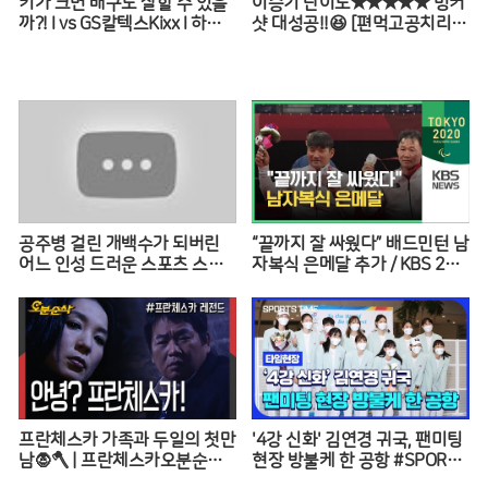
키가 크면 배구도 잘할 수 있을
이승기 난이도★★★★★ 벙커
까?! l vs GS칼텍스Kixx l 하태
샷 대성공!!😆 [편먹고공치리|2
주의보 EP.01 ※꿀잼 보장※
10828 SBS방송]
공주병 걸린 개백수가 되버린
“끝까지 잘 싸웠다” 배드민턴 남
어느 인성 드러운 스포츠 스타
자복식 은메달 추가 / KBS 202
의 최후 [꼭봐야할 희귀인생영
0 도쿄패럴림픽
화]
프란체스카 가족과 두일의 첫만
'4강 신화' 김연경 귀국, 팬미팅
남🧛🪓 | 프란체스카오분순삭
현장 방불케 한 공항 #SPORTS
MBC050124
TIME