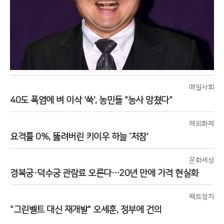
매일사회
40도 폭염에 벼 이삭 '쑥', 농민들 "농사 망쳤다"
해외화제
요격률 0%, 뚫려버린 키이우 하늘 '처참'
문화세상
경복궁·덕수궁 관람료 오른다…20년 만에 가격 현실화
팩트정치
"그린벨트 대신 재개발" 오세훈, 정부에 건의